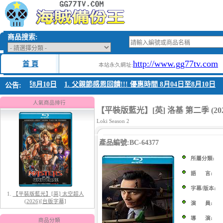
商品搜索:
http://www.gg77tv.com
首 頁
本站永久網址:
8月04日至8月10日
1. 父親節感恩回饋!!! 優惠時間 8月04日至8月10日
公告:
人氣商品排行
【平裝版藍光】[英] 洛基 第二季 (202
1.
【平裝版藍光】[英] 太空超人
Loki Season 2
(2026)[台版字幕]
產品編號:BC-64377
所屬分類:
語 言:
字幕/版本:
演 員:
導 演:
2.
【平裝版藍光】[英] 曼達洛人與
商品分類