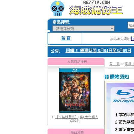
商品搜索:
h
首 頁
本站永久網址:
1. 父親節感恩回饋!!! 優惠時間 8月04日至8月09日
公告:
人氣商品排行
首 頁
>>
客服
購物須知
1.
【平裝版藍光】[英] 太空超人
(2026)
商品分類