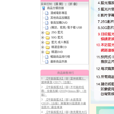
2.
【平裝版藍光】[英] 曼達洛人與
菜單控制:【
展 開
】 | 【
折 疊
】
古古 (2026)
商品分類目錄
漫威電影專區
其他商品加購區
會員加購DVD
(雜誌，寫真) 電子檔 USB
25G 藍光
50G 藍光
藍光 成人專區
精選音樂CD
精選DVD
3.
【平裝版藍光】[英] 阿凡達3：火
與燼 (2025)(Atmos 版)〈台版〉
暢銷商品排行榜
最新商品列表
商品銷售排行
1 .
【平裝版藍光】[英] 雷神索爾3：
諸神黃昏 (2017)〈台版〉
2 .
【平裝版藍光】[英] 不可能的任
務：全面瓦解 (2018)(Atmos 版) 〈台
版〉
3 .
【平裝版藍光】[英] 水底情深
(2018)〈台版〉榮獲第90屆奧斯卡最
4.
【平裝版藍光】[英] 穿著PRADA
佳影片/ 最佳導演
的惡魔 2 (2026)
4 .
【平裝版藍光】[英] 敦克爾克大行