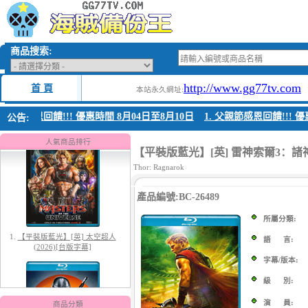
商品搜索:
http://www.gg77tv.com
首 頁
本站永久網址:
父親節感恩回饋!!! 優惠時間 8月04日至8月10日
1. 父親節感恩回饋!!! 優惠
公告:
1.
【平裝版藍光】[英] 太空超人
(2026)[台版字幕]
人氣商品排行
【平裝版藍光】[英] 雷神索爾3：諸神黃
Thor: Ragnarok
產品編號:BC-26489
所屬分類:
語 言:
字幕/版本:
2.
【平裝版藍光】[英] 曼達洛人與
古古 (2026)[台版字幕]
級 別:
演 員:
商品分類