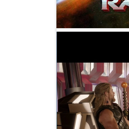
盟約 (2023)[正式版](Atmos 版)
10.
【平裝版藍光】[英] 坎達哈行動
/ 坎大哈陷落 (2023) [正式版]
1.
【平裝版藍光】[英] 太空超人
(2026)[台版字幕]