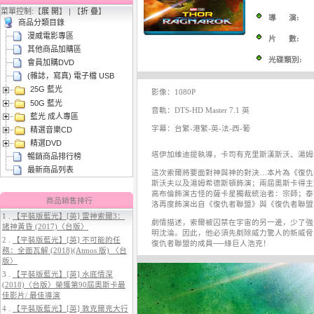
菜單控制:【
展 開
】 | 【
折 疊
】
導 演:
商品分類目錄
漫威電影專區
片 數:
其他商品加購區
光碟類別:
會員加購DVD
(雜誌，寫真) 電子檔 USB
25G 藍光
3.
【平裝版藍光】[英] 阿凡達3：火
影像：1080P
50G 藍光
與燼 (2025)(Atmos 版)〈台版〉
音軌：DTS-HD Master 7.1 英
藍光 成人專區
字幕：台繁-港繁-英-法-西-葡
精選音樂CD
精選DVD
塔伊加維迪提執導，卡司有克里斯漢斯沃、湯姆
暢銷商品排行榜
最新商品列表
這次索爾將要面對神與神的對決…本片為《復仇
斯沃夫以及湯姆希德斯頓飾演；兩屆奧斯卡得主
高布倫飾演古怪的薩卡星獨裁統治者：宗師；泰
商品銷售排行
洛再度飾演出自《復仇者聯盟》與《復仇者聯盟
1 .
【平裝版藍光】[英] 雷神索爾3：
劇情描述，索爾被囚禁在宇宙的另一邊，少了強
諸神黃昏 (2017)〈台版〉
4.
【平裝版藍光】[英] 穿著PRADA
明沈淪。因此，他必須先剷除威力驚人的新威脅
2 .
【平裝版藍光】[英] 不可能的任
的惡魔 2 (2026)[台版字幕]
復仇者聯盟的成員──綠巨人浩克！
務：全面瓦解 (2018)(Atmos 版) 〈台
版〉
3 .
【平裝版藍光】[英] 水底情深
(2018)〈台版〉榮獲第90屆奧斯卡最
佳影片/ 最佳導演
4 .
【平裝版藍光】[英] 敦克爾克大行