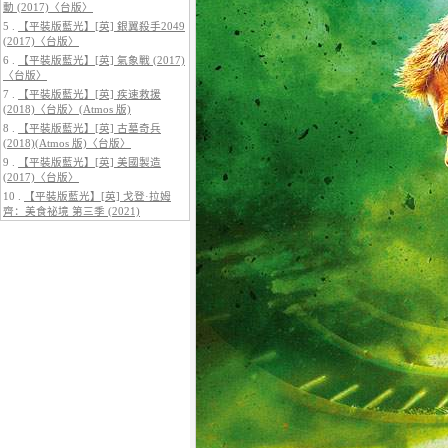
動 (2017)〈台版〉
5 .
【平裝版藍光】[英] 銀翼殺手2049
(2017)〈台版〉
6 .
【平裝版藍光】[英] 氣象戰 (2017)
〈台版〉
5.
【平裝版藍光】[英] 阿凡達：水
7 .
【平裝版藍光】[英] 疾速救援
之道 (2022)〈台版〉
(2018)〈台版〉(Atmos 版)
8 .
【平裝版藍光】[英] 古墓奇兵
(2018)(Atmos 版)〈台版〉
9 .
【平裝版藍光】[英] 美國製造
(2017)〈台版〉
10 .
【平裝版藍光】[英] 戈登·拉姆
齊：美食祕境 第三季 (2021)
6.
【平裝版藍光】[英] 巔峰獵殺
(2026)