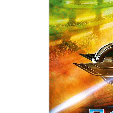
7.
【平裝版藍光】[英] 玩命關頭 X /
玩命關頭 10 (2023)[台版字幕]
8.
【平裝版藍光】[英] 印第安納瓊
斯：命運輪盤 (2023)[正式版]
9.
【平裝版藍光】[英] 絕地營救 /