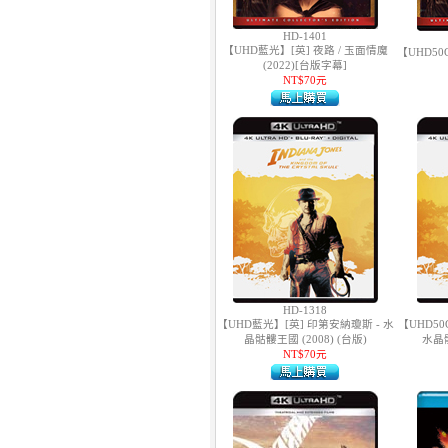
盟約 (2023)[正式版](Atmos 版)
HD-1401
【UHD藍光】[英] 夜路 / 玉面情魔
【UHD50
(2022)[台版字幕]
NT$70元
10.
【平裝版藍光】[英] 坎達哈行動
/ 坎大哈陷落 (2023) [正式版]
HD-1318
【UHD藍光】[英] 印第安納瓊斯 - 水
【UHD50
晶骷髏王國 (2008) (台版)
水晶骷
NT$70元
1.
【平裝版藍光】[英] 太空超人
(2026)[台版字幕]