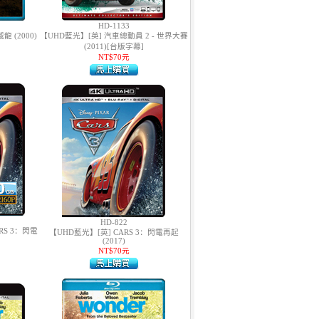
HD-1133
 (2000)
【UHD藍光】[英] 汽車總動員 2 - 世界大賽
(2011)[台版字幕]
NT$70元
HD-822
RS 3：閃電
【UHD藍光】[英] CARS 3：閃電再起
(2017)
NT$70元