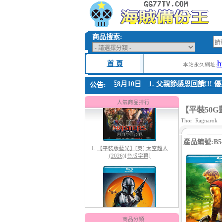
商品搜索:
h
首 頁
本站永久網址:
親節感恩回饋!!! 優惠時間 8月04日至8月10日
1. 父親節感恩回饋!!! 優惠時
公告:
1.
【平裝版藍光】[英] 太空超人
(2026)[台版字幕]
人氣商品排行
【平裝50G
Thor: Ragnarok
產品編號:B5-
2.
【平裝版藍光】[英] 曼達洛人與
古古 (2026)[台版字幕]
商品分類