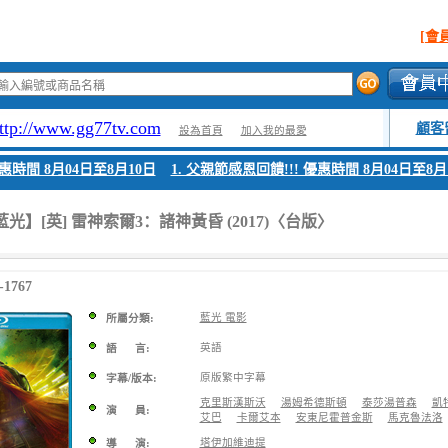
[會
ttp://www.gg77tv.com
顧客
設為首頁
加入我的最愛
間 8月04日至8月10日
1. 父親節感恩回饋!!! 優惠時間 8月04日至8月10日
藍光】[英] 雷神索爾3：諸神黃昏 (2017)〈台版〉
1767
藍光 電影
所屬分類:
英語
語 言:
原版繁中字幕
字幕/版本:
克里斯漢斯沃
湯姆希德斯頓
泰莎湯普森
凱
演 員:
艾巴
卡爾艾本
安東尼霍普金斯
馬克魯法洛
塔伊加維迪提
導 演: