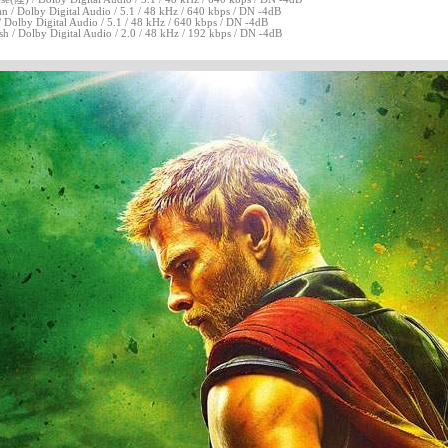
n / Dolby Digital Audio / 5.1 / 48 kHz / 640 kbps / DN -4dB
/ Dolby Digital Audio / 5.1 / 48 kHz / 640 kbps / DN -4dB
sh / Dolby Digital Audio / 2.0 / 48 kHz / 192 kbps / DN -4dB