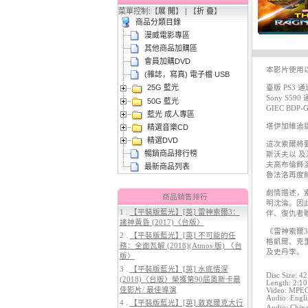
菜單控制:【
展 開
】 | 【
折 疊
】
商品分類目錄
漫威電影專區
其他商品加購區
會員加購DVD
本影片使用
(雜誌，寫真) 電子檔 USB
25G 藍光
臺版 PS3 通
3.
【平裝版藍光】[英] 阿凡達3：火
Sony S590
50G 藍光
與燼 (2025)(Atmos 版)〈台版〉
GIEC BDP-
藍光 成人專區
塔伊加維迪
精選音樂CD
精選DVD
這次索爾將
暢銷商品排行榜
斯沃夫以 
夫高布倫飾
最新商品列表
魯法洛再度
劇情描述，
商品銷售排行
明沈淪。因
1 .
【平裝版藍光】[英] 雷神索爾3：
伴、復仇者
諸神黃昏 (2017)〈台版〉
4.
【平裝版藍光】[英] 穿著PRADA
《雷神索爾
2 .
【平裝版藍光】[英] 不可能的任
的惡魔 2 (2026)[台版字幕]
格凱爾、克
務：全面瓦解 (2018)(Atmos 版) 〈台
及史丹李。
版〉
3 .
【平裝版藍光】[英] 水底情深
Disc Size: 4
(2018)〈台版〉榮獲第90屆奧斯卡最
Length: 2:10
佳影片/ 最佳導演
Video: MPEG-
Audio: Engli
4 .
【平裝版藍光】[英] 敦克爾克大行
Audio: Chine