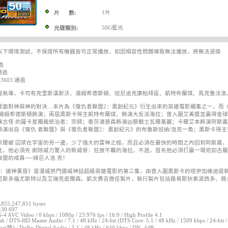
1片
片 數:
50G藍光
光碟類別:
以下環境測試，不保證所有機器皆可正常播放，如因相容性問題導致無法播放，將無法退換
過
 通過
G3603 通過
提執導，卡司有克里斯漢斯沃、湯姆希德斯頓、班尼迪克康柏拜區、凱特布蘭琪、馬克魯法洛
要面對神與神的對決…本片為《復仇者聯盟2：奧創紀元》衍生出來的英雄電影續集之一，而
及湯姆希德斯頓飾演；兩屆奧斯卡得主凱特布蘭琪，飾演大反派海拉；曾入圍艾美獎並贏得金
演古怪 的薩卡星獨裁統治者：宗師；泰莎湯普森飾演凶狠戰士瓦爾基麗；卡爾艾本飾演阿斯
飾演出自《復仇 者聯盟》與《復仇者聯盟2：奧創紀元》的布魯斯班納/浩克一角；奧斯卡得
索爾被 囚禁在宇宙的另一邊，少了強大的雷神之槌，而且必須在最快的時間之內回到阿斯嘉，
此，他必須先 剷除威力驚人的新威脅：狂放不羈的海拉。不過，首先他必須打贏一場宛如古
聯盟的成員──綠巨人浩 克！
3：諸神黃昏》是漫威熱門挪威神話超級英雄電影的第三集，由曾入圍奧斯卡的塔伊加維迪提執
里斯多福尤斯特以及艾瑞克皮爾森。凱文費吉擔任製片，執行製片包括路易斯狄索波西多、薇
2,855,247,851 bytes
:30.697
4 AVC Video / 0 kbps / 1080p / 23.976 fps / 16:9 / High Profile 4.1
sh / DTS-HD Master Audio / 7.1 / 48 kHz / 24-bit (DTS Core: 5.1 / 48 kHz / 1509 kbps / 24-bit 
se(陸) / Dolby Digital Audio / 5.1 / 48 kHz / 640 kbps / DN -4dB