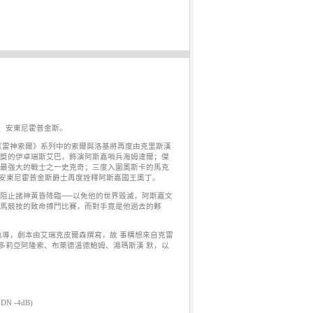
、安東尼霍普金斯。
《雷神索爾》系列中的索爾與洛基將再度由克里斯漢
球獎的伊卓瑞斯艾巴，飾演阿斯嘉哨兵海姆達爾；傑
嘉最強大的戰士之一史克奇；三度入圍奧斯卡的馬克
主安東尼霍普金斯爵士再度詮釋阿斯嘉國王奧丁。
阻止諸神黃昏降臨──以免他的世界毀滅，阿斯嘉文
羅馬競技的致命搏鬥比賽，而對手竟是他過去的夥
導，劇本由艾瑞克皮爾森撰寫，故 事構想來自克雷
多莉亞阿隆索、布萊德溫德鮑姆、湯瑪斯漢 默，以
/ DN -4dB)