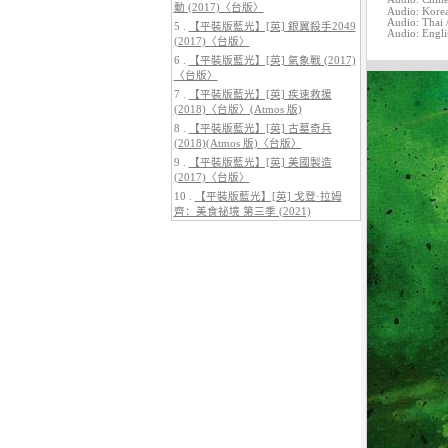
動 (2017)〈台版〉
Audio: Korea
Audio: Thai 
5 .
【平裝版藍光】[英] 銀翼殺手2049
Audio: Engli
(2017)〈台版〉
6 .
【平裝版藍光】[英] 氣象戰 (2017)
〈台版〉
5.
【平裝版藍光】[英] 阿凡達：水
7 .
【平裝版藍光】[英] 疾速救援
之道 (2022)〈台版〉
(2018)〈台版〉(Atmos 版)
8 .
【平裝版藍光】[英] 古墓奇兵
(2018)(Atmos 版)〈台版〉
9 .
【平裝版藍光】[英] 美國製造
(2017)〈台版〉
10 .
【平裝版藍光】[英] 戈登·拉姆
齊：美食祕境 第三季 (2021)
6.
【平裝版藍光】[英] 巔峰獵殺
(2026)