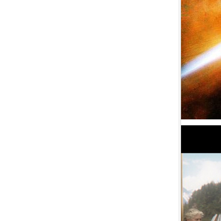
盟約 (2023)[正式版](Atmos 版)
10.
【平裝版藍光】[英] 坎達哈行動
/ 坎大哈陷落 (2023) [正式版]
1.
【平裝版藍光】[英] 太空超人
(2026)[台版字幕]