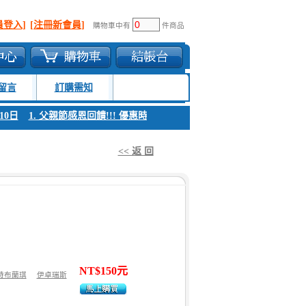
員登入]
[注冊新會員]
購物車中有
件商品
留言
訂購需知
1. 父親節感恩回饋!!! 優惠時間 8月04日至8月10日
1. 父親節感恩回饋!
<< 返 回
NT$150元
特布蘭琪
伊卓瑞斯