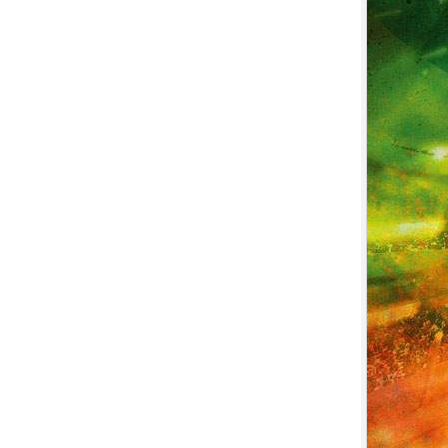
7.
【平裝版藍光】[英] 玩命關頭 X /
玩命關頭 10 (2023)[台版字幕]
8.
【平裝版藍光】[英] 印第安納瓊
斯：命運輪盤 (2023)[正式版]
9.
【平裝版藍光】[英] 絕地營救 /