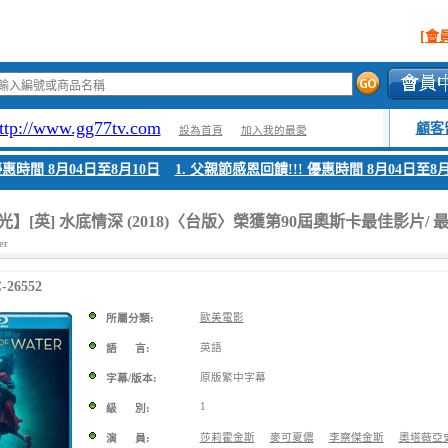
[會
ttp://www.gg77tv.com
顧客
設為首頁
加入我的最愛
惠時間 8月04日至8月10日
1. 父親節感恩回饋!!! 優惠時間 8月04日至8月1
】[英] 水底情深 (2018)〈台版〉榮獲第90屆奧斯卡最佳影片/ 
er
26552
歐美電影
所屬分類:
英語
語 言:
原版繁中字幕
字幕/版本:
1
級 別:
莎莉霍金斯
麥可夏儂
李察傑金斯
奧塔薇亞
演 員: