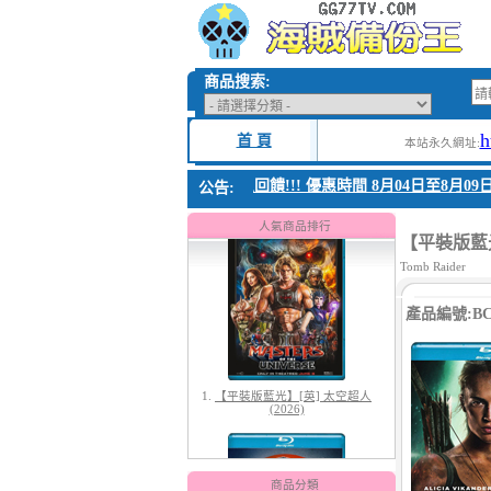
商品搜索:
h
首 頁
本站永久網址:
1. 父親節感恩回饋!!! 優惠時間 8月04日至8月09日
公告:
1.
【平裝版藍光】[英] 太空超人
(2026)
人氣商品排行
【平裝版藍光】
Tomb Raider
產品編號:BC-
2.
【平裝版藍光】[英] 曼達洛人與
古古 (2026)
商品分類