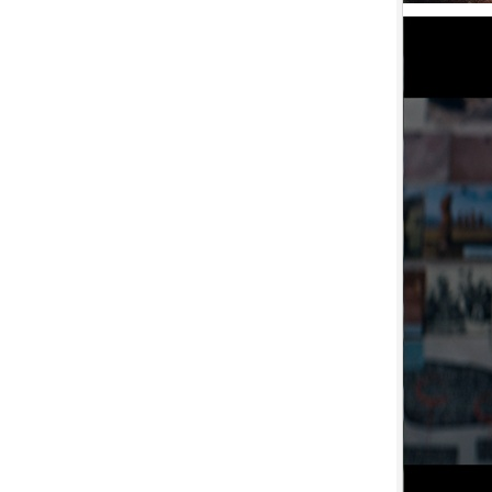
盟約 (2023)[正式版](Atmos 版)
10.
【平裝版藍光】[英] 坎達哈行動
/ 坎大哈陷落 (2023) [正式版]
1.
【平裝版藍光】[英] 太空超人
(2026)