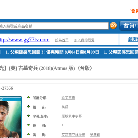
[會
ttp://www.gg77tv.com
顧客
設為首頁
加入我的最愛
1. 父親節感恩回饋!!! 優惠時間 8月04日至8月09日
1. 父親節感恩回饋!!!
[英] 古墓奇兵 (2018)(Atmos 版)〈台版〉
27356
歐美電影
所屬分類:
英語
語 言:
原版繁中字幕
字幕/版本:
1
級 別:
艾莉西亞維坎德
吳彥祖
演 員: