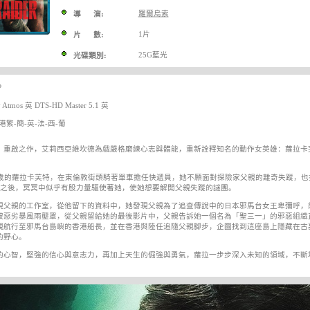
羅爾烏索
導 演:
1片
片 數:
25G藍光
光碟類別:
P
tmos 英 DTS-HD Master 5.1 英
繁-簡-英-法-西-葡
》重啟之作，艾莉西亞維坎德為戲嚴格磨練心志與體能，重新詮釋知名的動作女英雄：蘿拉卡
1歲的蘿拉卡芙特，在東倫敦街頭騎著單車擔任快遞員，她不願面對探險家父親的離奇失蹤，
年之後，冥冥中似乎有股力量驅使著她，使她想要解開父親失蹤的謎團。
現父親的工作室，從他留下的資料中，她發現父親為了追查傳說中的日本邪馬台女王卑彌呼，
被惡劣暴風雨壟罩，從父親留給她的最後影片中，父親告訴她一個名為「聖三一」的邪惡組織
親航行至邪馬台島嶼的香港船長，並在香港與陸任追隨父親腳步，企圖找到這座島上隱藏在古
的野心。
的心智，堅強的信心與意志力，再加上天生的倔強與勇氣，蘿拉一步步深入未知的領域，不斷