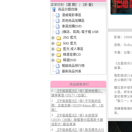
菜單控制:【
展 開
】 | 【
折 疊
】
商品分類目錄
漫威電影專區
其他商品加購區
會員加購DVD
(雜誌，寫真) 電子檔 USB
影像：1080
25G 藍光
3.
【平裝版藍光】[英] 阿凡達3：火
50G 藍光
與燼 (2025)(Atmos 版)〈台版〉
音軌：Dolby A
藍光 成人專區
字幕：台繁-港
精選音樂CD
精選DVD
《古墓奇兵
暢銷商品排行榜
故事。
最新商品列表
電影敘述2
去父親的7
商品銷售排行
蘿拉意外發
1 .
【平裝版藍光】[英] 雷神索爾3：
小島，終年
諸神黃昏 (2017)〈台版〉
當初曾帶父
4.
【平裝版藍光】[英] 穿著PRADA
2 .
【平裝版藍光】[英] 不可能的任
「聖三一」
的惡魔 2 (2026)
務：全面瓦解 (2018)(Atmos 版) 〈台
憑藉著敏捷
版〉
來。
3 .
【平裝版藍光】[英] 水底情深
(2018)〈台版〉榮獲第90屆奧斯卡最
佳影片/ 最佳導演
4 .
【平裝版藍光】[英] 敦克爾克大行