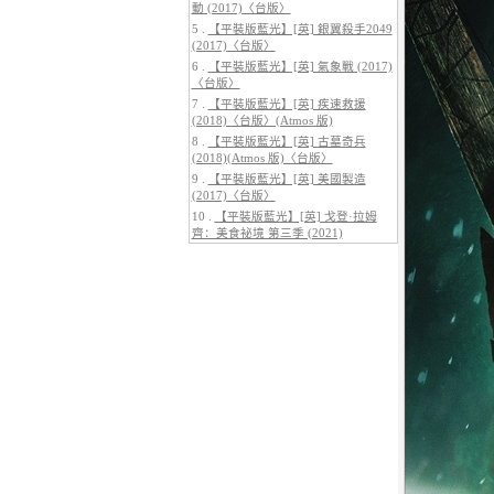
動 (2017)〈台版〉
5 .
【平裝版藍光】[英] 銀翼殺手2049
(2017)〈台版〉
6 .
【平裝版藍光】[英] 氣象戰 (2017)
〈台版〉
5.
【平裝版藍光】[英] 阿凡達：水
7 .
【平裝版藍光】[英] 疾速救援
之道 (2022)〈台版〉
(2018)〈台版〉(Atmos 版)
8 .
【平裝版藍光】[英] 古墓奇兵
(2018)(Atmos 版)〈台版〉
9 .
【平裝版藍光】[英] 美國製造
(2017)〈台版〉
10 .
【平裝版藍光】[英] 戈登·拉姆
齊：美食祕境 第三季 (2021)
6.
【平裝版藍光】[英] 巔峰獵殺
(2026)