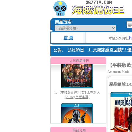
商品搜索:
h
首 頁
本站永久網址:
父親節感恩回饋!!! 優惠時間 8月04日至8月09日
1. 父親節感恩回饋!!! 優惠
公告:
1.
【平裝版藍光】[英] 太空超人
(2026)[台版字幕]
人氣商品排行
【平裝版藍光
American Made
產品編號:BC-
2.
【平裝版藍光】[英] 曼達洛人與
古古 (2026)[台版字幕]
商品分類