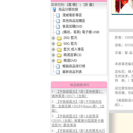
菜單控制:【
展 開
】 | 【
折 疊
】
商品分類目錄
漫威電影專區
其他商品加購區
會員加購DVD
(雜誌，寫真) 電子檔 USB
影像：1080
25G 藍光
3.
【平裝版藍光】[英] 阿凡達3：火
50G 藍光
與燼 (2025)(Atmos 版)〈台版〉
音軌：DTSX-H
藍光 成人專區
字幕：繁-英-
精選音樂CD
精選DVD
本故事改編
暢銷商品排行榜
走私犯、線
最新商品列表
生的追求，
特 飾，）
商品銷售排行
這位愛炫技
1 .
【平裝版藍光】[英] 雷神索爾3：
易武器，也
諸神黃昏 (2017)〈台版〉
4.
【平裝版藍光】[英] 穿著PRADA
《美國製造
2 .
【平裝版藍光】[英] 不可能的任
的惡魔 2 (2026)[台版字幕]
底》。
務：全面瓦解 (2018)(Atmos 版) 〈台
版〉
3 .
【平裝版藍光】[英] 水底情深
(2018)〈台版〉榮獲第90屆奧斯卡最
佳影片/ 最佳導演
4 .
【平裝版藍光】[英] 敦克爾克大行