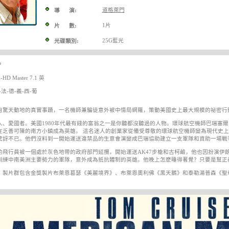
道格萊門
導 演:
1片
片 數:
25G藍光
光碟類別:
P
D Master 7.1 英
法-德-義-西-葡
自驚天動地的真實事蹟，一名機師兼騙徒意外被中情局網羅，策動美國史上最大規模的祕密行
人、愛國者。美國1980年代最有錢的富翁之一是你聽都沒聽過的人物。環球航空機師巴瑞塞
在乏善可陳的南方小鎮成為英雄。 這名迷人的創業家從備受尊敬的環球航空機師變為現代史
驚訝不已。他們沒料到一開始運送違禁品的生意會演變成巴瑞協助建立一支軍隊和資助一場戰
的飛行員被一個處於灰色地帶的政府部門延攬，開始運送AK47步槍和古柯鹼，他也因扮演伊
訓練中南美洲主要勢力的軍隊，意外成為抵抗體制的英雄。他晚上怎麼睡得著覺？只要是幫正
》製片群包含金獎製片布萊恩葛瑟《美麗境界》、布萊恩奧利佛《黑天鵝》和泰勒湯普森《聖