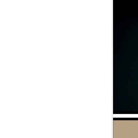
盟約 (2023)[正式版](Atmos 版)
10.
【平裝版藍光】[英] 坎達哈行動
/ 坎大哈陷落 (2023) [正式版]
1.
【平裝版藍光】[英] 太空超人
(2026)[台版字幕]