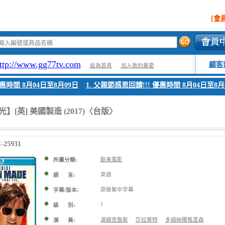
[會
ttp://www.gg77tv.com
顧客
設為首頁
加入我的最愛
時間 8月04日至8月09日
1. 父親節感恩回饋!!! 優惠時間 8月04日至8月0
】[英] 美國製造 (2017)〈台版〉
25931
歐美電影
所屬分類:
英語
語 言:
原版繁中字幕
字幕/版本:
1
級 別:
湯姆克魯斯
莎拉萊特
多姆納爾格里森
演 員: