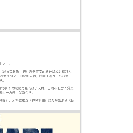
動之一。
爾（湯姆克魯斯 飾）憑著狂妄的惡行以及對精彩人
上最大醜聞之一的關鍵人物，讓妻子露西（莎拉萊
爭。
朗門事件 的關鍵角色而發了大財。巴瑞不但替人質交
義的一方做事就算合法。
母峰》、道格戴維森《神鬼無間》以及金姆洛斯《臥