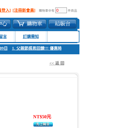
員登入]
[注冊新會員]
購物車中有
件商品
留言
訂購需知
9日
1. 父親節感恩回饋!!! 優惠時間 8月04日至8月09日
1. 父親節感恩回饋
<< 返 回
NT$50元