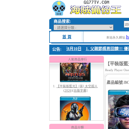
商品搜索:
h
首 頁
本站永久網址:
親節感恩回饋!!! 優惠時間 8月04日至8月10日
1. 父親節感恩回饋!!! 優惠時
公告:
1.
【平裝版藍光】[英] 太空超人
(2026)[台版字幕]
人氣商品排行
【平裝版藍光
Ready Player One
產品編號:BC-
2.
【平裝版藍光】[英] 曼達洛人與
古古 (2026)[台版字幕]
商品分類