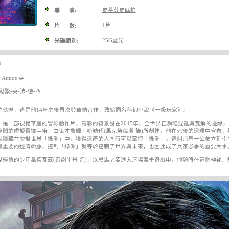
史蒂芬史匹柏
導 演:
1片
片 數:
25G藍光
光碟類別:
P
Atmos 英
港繁-英-法-德-西
柏執導，這是他14年之後再次與華納合作，改編同名科幻小說《一級玩家》。
》是一部視覺華麗的冒險動作片，電影的背景設在2045年，全世界正瀕臨混亂與瓦解的邊緣
遼闊的虛擬實境宇宙，由鬼才詹姆士哈勒代(馬克勞倫斯 飾)所創建，他在死後的遺囑中宣布，
就隱藏在虛擬世界「綠洲」中，獲得遺產的人同時可以掌控「綠洲」。這個消息一公佈立刻引
最重要的經濟命脈，控制「綠洲」就等於控制了世界與未來，也因此成了兵家必爭的重要大事
見經傳的少年韋德瓦茲(泰謝里丹 飾)，以黑馬之姿進入這場競爭遊戲中，他頓時在這個神祕