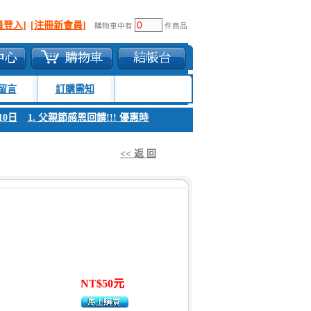
員登入]
[注冊新會員]
購物車中有
件商品
留言
訂購需知
日
1. 父親節感恩回饋!!! 優惠時間 8月04日至8月10日
1. 父親節感恩回饋!
<< 返 回
NT$50元