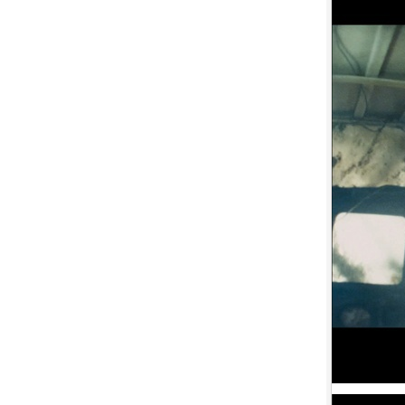
盟約 (2023)[正式版](Atmos 版)
10.
【平裝版藍光】[英] 坎達哈行動
/ 坎大哈陷落 (2023) [正式版]
1.
【平裝版藍光】[英] 太空超人
(2026)[台版字幕]