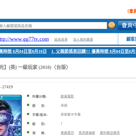
[會
ttp://www.gg77tv.com
顧客
設為首頁
加入我的最愛
間 8月04日至8月10日
1. 父親節感恩回饋!!! 優惠時間 8月04日至8月10
】[英] 一級玩家 (2018)〈台版〉
27419
歐美電影
所屬分類:
英語
語 言:
原版繁中字幕
字幕/版本:
1
級 別:
泰謝里丹
馬克勞倫斯
奧利薇亞庫克
演 員: