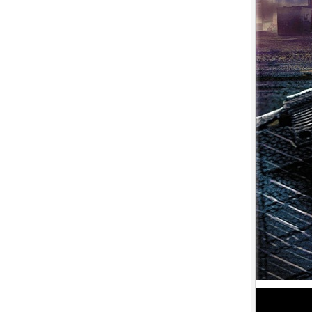
7.
【平裝版藍光】[英] 玩命關頭 X /
玩命關頭 10 (2023)[台版字幕]
8.
【平裝版藍光】[英] 印第安納瓊
斯：命運輪盤 (2023)[正式版]
9.
【平裝版藍光】[英] 絕地營救 /