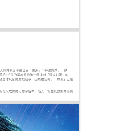
，人們只能從虛擬世界「綠洲」中尋求慰藉。「綠
要把5千億的遺產留給第一個找到「程式彩蛋」的
發全球玩家的激烈競爭，因為在當時，「綠洲」已經
。
、新奇又危險的幻想宇宙中，陷入一場生死攸關的尋寶