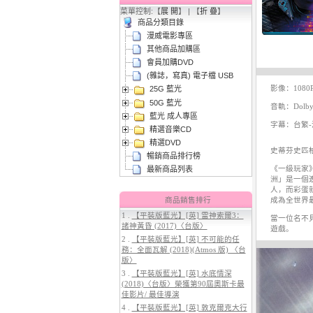
菜單控制:【
展 開
】 | 【
折 疊
】
商品分類目錄
漫威電影專區
其他商品加購區
會員加購DVD
(雜誌，寫真) 電子檔 USB
影像：1080
25G 藍光
3.
【平裝版藍光】[英] 阿凡達3：火
50G 藍光
與燼 (2025)(Atmos 版)〈台版〉
音軌：Dolby 
藍光 成人專區
字幕：台繁-
精選音樂CD
精選DVD
史蒂芬史匹
暢銷商品排行榜
《一級玩家
最新商品列表
洲」是一個
人，而彩蛋
商品銷售排行
成為全世界
1 .
【平裝版藍光】[英] 雷神索爾3：
當一位名不
諸神黃昏 (2017)〈台版〉
遊戲。
4.
【平裝版藍光】[英] 穿著PRADA
2 .
【平裝版藍光】[英] 不可能的任
的惡魔 2 (2026)[台版字幕]
務：全面瓦解 (2018)(Atmos 版) 〈台
版〉
3 .
【平裝版藍光】[英] 水底情深
(2018)〈台版〉榮獲第90屆奧斯卡最
佳影片/ 最佳導演
4 .
【平裝版藍光】[英] 敦克爾克大行